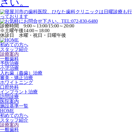
診療時間 9:00～13:00/15:00～20:00
※土曜午後14:00～18:00
休診日 水曜・祝日・日曜午後
初めての方へ
スタッフ紹介
診療案内
一般歯科
予防治療
小児治療
入れ歯（義歯）治療
審美・矯正治療
ホワイトニング
口腔外科
インプラント治療
訪問診療
医院案内
施設基準一覧
HOME
初めての方へ
スタッフ紹介
診療案内
一般歯科