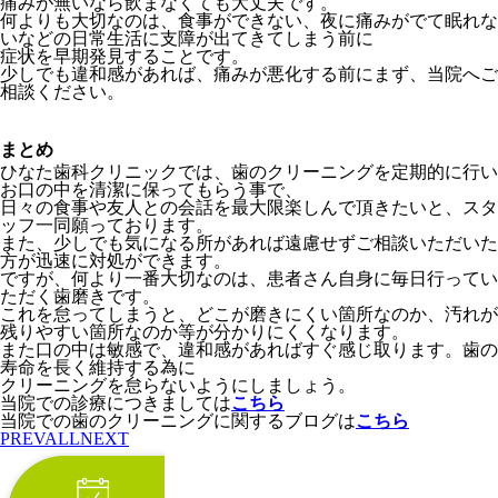
痛みが無いなら飲まなくても大丈夫です。
何よりも大切なのは、食事ができない、夜に痛みがでて眠れな
いなどの日常生活に支障が出てきてしまう前に
症状を早期発見することです。
少しでも違和感があれば、痛みが悪化する前にまず、当院へご
相談ください。
まとめ
ひなた歯科クリニックでは、歯のクリーニングを定期的に行い
お口の中を清潔に保ってもらう事で、
日々の食事や友人との会話を最大限楽しんで頂きたいと、スタ
ッフ一同願っております。
また、少しでも気になる所があれば遠慮せずご相談いただいた
方が迅速に対処ができます。
ですが、何より一番大切なのは、患者さん自身に毎日行ってい
ただく歯磨きです。
これを怠ってしまうと、どこが磨きにくい箇所なのか、汚れが
残りやすい箇所なのか等が分かりにくくなります。
また口の中は敏感で、違和感があればすぐ感じ取ります。歯の
寿命を長く維持する為に
クリーニングを怠らないようにしましょう。
当院での診療につきましては
こちら
当院での歯のクリーニングに関するブログは
こちら
PREV
ALL
NEXT