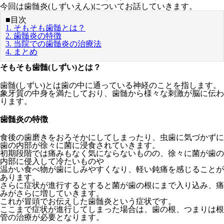
今回は歯髄炎(しずいえん)についてお話していきます。
■目次
1. そもそも歯髄とは？
2. 歯髄炎の特徴
3. 当院での歯髄炎の治療法
4. まとめ
そもそも歯髄(しずい)とは？
歯髄(しずい)とは歯の中に通っている神経のことを指します。
象牙質の中身を満たしており、歯髄から様々な刺激が脳に伝わ
ります。
歯髄炎の特徴
食後の歯磨きをおろそかにしてしまったり、虫歯に気づかずに
歯の内部が徐々に菌に浸食されていきます。
初期段階では痛みもなく気にならないものの、徐々に菌が歯の
内部に侵入して冷たいものや
温かい食べ物が歯にしみやすくなり、軽い鈍痛を感じることが
あります。
さらに症状が進行するとすると菌が歯の根にまで入り込み、痛
みがさらに増していきます。
これが冒頭でお伝えした歯髄炎という症状です。
ここまで症状が進行してしまった場合は、歯の根、つまりは根
管の治療が必要となります。