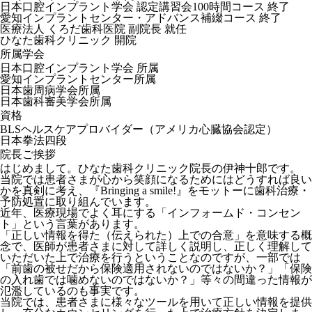
日本口腔インプラント学会 認定講習会100時間コース 終了
愛知インプラントセンター・アドバンス補綴コース 終了
医療法人 くろだ歯科医院 副院長 就任
ひなた歯科クリニック 開院
所属学会
日本口腔インプラント学会 所属
愛知インプラントセンター所属
日本歯周病学会所属
日本歯科審美学会所属
資格
BLSヘルスケアプロバイダー（アメリカ心臓協会認定）
日本拳法四段
院長ご挨拶
はじめまして。ひなた歯科クリニック院長の伊神十郎です。
当院では患者さまが心から笑顔になるためにはどうすれば良い
かを真剣に考え、『Bringing a smile!』をモットーに歯科治療・
予防処置に取り組んでいます。
近年、医療現場でよく耳にする「インフォームド・コンセン
ト」という言葉があります。
「正しい情報を得た（伝えられた）上での合意」を意味する概
念で、医師が患者さまに対して詳しく説明し、正しく理解して
いただいた上で治療を行うということなのですが、一部では
「前歯の被せだから保険適用されないのではないか？」「保険
の入れ歯では噛めないのではないか？」等々の間違った情報が
氾濫しているのも事実です。
当院では、患者さまに様々なツールを用いて正しい情報を提供