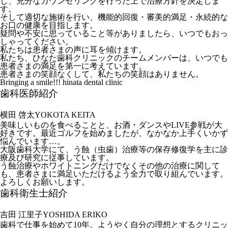
し、充分なカウンセリングを行った上で治療方針を決定しま
す。
そして適切な施術を行い、機能的回復・審美的満足・永続的な
お口の健康を目指します。
疑問や不安に思っていること等がありましたら、いつでもおっ
しゃってください。
私たちは患者さまの声に耳を傾けます。
私たち、ひなた歯科クリニックのチームメンバーは、いつでも
患者さまの満足を第一に考えています。
患者さまの笑顔なくして、私たちの笑顔はありません。
Bringing a smile!!! hinata dental clinic
歯科医師紹介
横田 啓太
YOKOTA KEITA
美味しいものを食べることと、お酒・ダンスやLIVE参戦が大
好きです。最近ゴルフを始めましたが、なかなか上手くいかず
悩んでいます…。
大阪歯科大学にて、う蝕（虫歯）治療等の保存修復学を主に診
療及び研究に従事しています。
う蝕治療やホワイトニングだけでなくその他の治療に関して
も、患者さまに満足いただけるよう全力で取り組んでいます。
よろしくお願いします。
歯科衛生士紹介
吉田 江里子
YOSHIDA ERIKO
歯科で仕事を始めて10年。ようやく自分の理想とするクリニッ